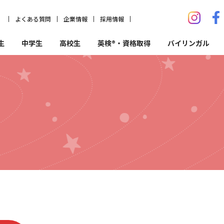
よくある質問
企業情報
採用情報
生
中学生
高校生
英検®・資格取得
バイリンガル
フ紹介
コア・トレ道場
長野南校