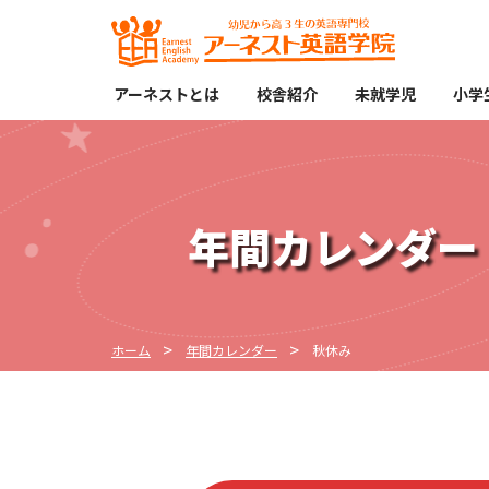
アーネストとは
校舎紹介
未就学児
小学
アーネストとは
長野校
オプションコース
デュアル算数・数学
スタッ
松本校
速読・英語速読
年間カレンダー
ホーム
年間カレンダー
秋休み