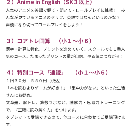
２）Anime in English（SK３以上）
人気のアニメを英語で観て・聞いて・ロールプレイに挑戦！ み
んなが見ているアニメのセリフ、英語ではなんというのかな？
声優になり切ってロールプレイをしよう！
３）コアトレ国算 （小１～小６）
漢字・計算に特化、プリントを進めていく、スクールでも１番人
気のコース。たまったプリントの量が自信、やる気につながる！
４）特別コース「速読」 （小１～小６）
１回３０分 ５５０円（税込）
「本を読むよりゲームが好き！」「集中力がない」といった生徒
さんにお勧め。
文章題、脳トレ、算数ラボなど、読解力・思考力トレーニング
で、『正確に読み解く力』をつけます。
タブレットで受講できるので、他コースに合わせてご受講頂けま
す。