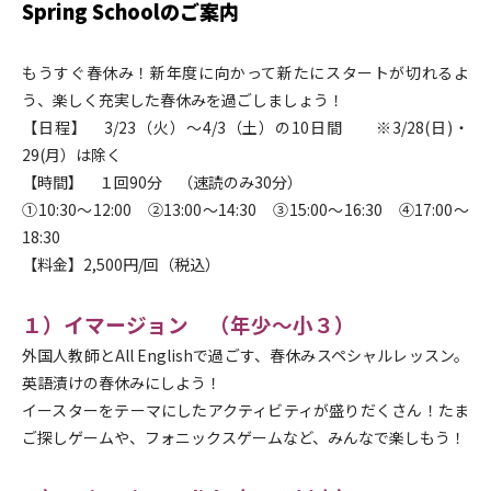
Spring Schoolのご案内
もうすぐ春休み！新年度に向かって新たにスタートが切れるよ
う、楽しく充実した春休みを過ごしましょう！
【日程】 3/23（火）～4/3（土）の10日間 ※3/28(日)・
29(月）は除く
【時間】 １回90分 （速読のみ30分）
①10:30～12:00 ②13:00～14:30 ③15:00～16:30 ④17:00～
18:30
【料金】2,500円/回（税込）
１）イマージョン （年少～小３）
外国人教師とAll Englishで過ごす、春休みスペシャルレッスン。
英語漬けの春休みにしよう！
イースターをテーマにしたアクティビティが盛りだくさん！たま
ご探しゲームや、フォニックスゲームなど、みんなで楽しもう！